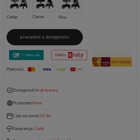
Caviar
Cedar
Pine
powiadom o dostępności
Płatności:
Dostępność:
brak towaru
Producent:
Nuna
Czas na zwrot:
14 dni
Gwarancja:
2 lata