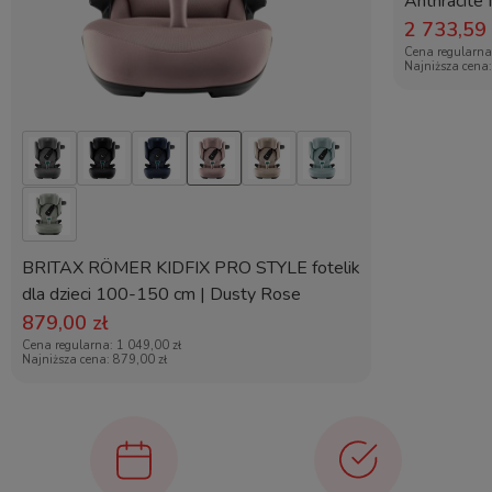
kosza
Anthracite
2 733,59 
Montaż spacerówki tyłem i
tak
Cena regularn
Najniższa cena
przodem
Możliwość zamontowania
tak
fotelika
Możliwość składania
tak (na płasko)
gondoli
BRITAX RÖMER KIDFIX PRO STYLE fotelik
Panoramiczna wentylacja w
tak
dla dzieci 100-150 cm | Dusty Rose
gondoli
879,00 zł
Regulacja rączki
teleskopowa
Cena regularna:
1 049,00 zł
Najniższa cena:
879,00 zł
Dobry w teren
tak
Dla wysokich rodziców
tak