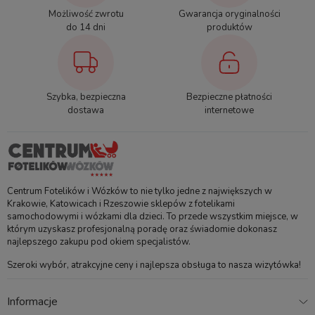
Maksymalne obciążenie
22 kg
Możliwość zwrotu
Gwarancja oryginalności
spacerówki
do 14 dni
produktów
Regulacja oparcia na płasko
tak
Rodzaj kół
piankowe
Szybka, bezpieczna
Bezpieczne płatności
Premium
tak
dostawa
internetowe
Bezpieczeństwo
Centrum Fotelików i Wózków to nie tylko jedne z największych w
Krakowie, Katowicach i Rzeszowie sklepów z fotelikami
Certyfikaty i ostrzeżenie bezpieczeństwa
samochodowymi i wózkami dla dzieci. To przede wszystkim miejsce, w
którym uzyskasz profesjonalną poradę oraz świadomie dokonasz
Produkt wprowadzony do obrotu na terenie Unii Europejskiej przed
najlepszego zakupu pod okiem specjalistów.
13.12.2024
INSTRUKCJA OBSŁUGI Nuna Demi Next – otwórz
Szeroki wybór, atrakcyjne ceny i najlepsza obsługa to nasza wizytówka!
INSTRUKCJA OBSŁUGI Nuna Demi Next Gondola – otwórz
Informacje
Producent