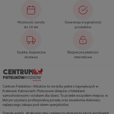
Homologacja
ECE R129/03
Zakres wzrostowy
40-87 cm
Możliwość zwrotu
Gwarancja oryginalności
Zakres wagowy
0-13 kg
do 14 dni
produktów
Kierunek jazdy
Tyłem | RWF
tak (baza dostępna
Montaż ISOFIX
Szybka, bezpieczna
Bezpieczne płatności
osobno)
dostawa
internetowe
Noga podpierająca
nie
Top Tether
nie
Centrum Fotelików i Wózków to nie tylko jedne z największych w
Montaż pasem
Krakowie, Katowicach i Rzeszowie sklepów z fotelikami
tak
samochodowym
samochodowymi i wózkami dla dzieci. To przede wszystkim miejsce, w
którym uzyskasz profesjonalną poradę oraz świadomie dokonasz
najlepszego zakupu pod okiem specjalistów.
Pasy kotwiczące
nie
Szeroki wybór, atrakcyjne ceny i najlepsza obsługa to nasza wizytówka!