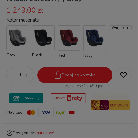
1 249,00 zł
Kolor materiału
Więcej +
Grey
Black
Red
Navy
Dodaj do koszyka
Zyskujesz
12 490
pkt [
?
]
Płatności:
Dostępność:
mała ilość