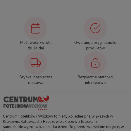
Fotelik możemy zamontować na bazie ISOFIX -
Avionaut IQ Orbit, co czyni instalację szybką i
intuicyjną.
Możliwość zwrotu
Gwarancja oryginalności
do 14 dni
produktów
Dane techniczne
Dzieci o wzroście 61–105
Szybka, bezpieczna
Bezpieczne płatności
Przeznaczenie
dostawa
internetowe
cm (ok. 6 miesięcy – 4 lata)
Tyłem (61–105 cm) lub
Kierunek
przodem (od 84 cm i 15 m-
jazdy
cy)
Centrum Fotelików i Wózków to nie tylko jedne z największych w
Krakowie, Katowicach i Rzeszowie sklepów z fotelikami
System
samochodowymi i wózkami dla dzieci. To przede wszystkim miejsce, w
Baza ISOFIX IQ Orbit