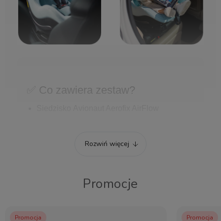
✅ Co zawiera zestaw?
Siedzisko Avionaut Aerofix AirFlow
Rozwiń więcej
✅ System AirFlow
Promocje
Specjalne kanały wentylacyjne w konstrukcji
fotelika zapewniają optymalny przepływ
powietrza, zapobiegając przegrzewaniu się
dziecka podczas jazdy.
Promocja
Promocja