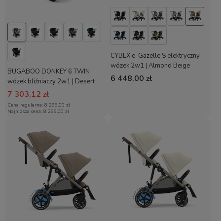
CYBEX e-Gazelle S elektryczny
wózek 2w1 | Almond Beige
BUGABOO DONKEY 6 TWIN
6 448,00 zł
wózek bliźniaczy 2w1 | Desert
Taupe
7 303,12 zł
Cena regularna:
8 299,00 zł
Najniższa cena:
8 299,00 zł