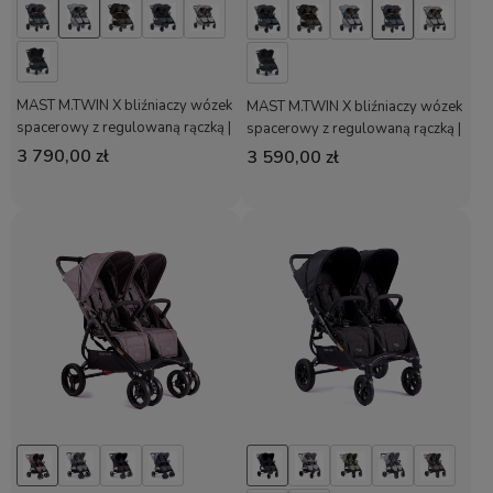
MAST M.TWIN X bliźniaczy wózek
MAST M.TWIN X bliźniaczy wózek
spacerowy z regulowaną rączką |
spacerowy z regulowaną rączką |
koła HP | Glacier Lake
koła light | Blueberry
3 790,00 zł
3 590,00 zł