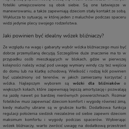
foteliki umiejscowione są obok siebie. Są one łatwiejsze w
manewrowaniu, a także zapewniają dzieciom stały kontakt ze sobą.
Wyklucza to sytuację, w której jeden z maluchów podczas spaceru
widzi jedynie plecy swojego rodzeństwa.
Jaki powinien być idealny wózek bliźniaczy?
Ze względu na wagę i gabaryty wybór wózka bliźniaczego musi być
dobrze przemyślaną decyzją. Szczególnie duże znaczenie ma to w
przypadku osób mieszkających w blokach, gdzie w pierwszej
kolejności należy wziąć pod uwagę wymiary windy czy też wejścia
do domu lub na klatkę schodową. Wielkość i rodzaj kół powinien
być uzależniony od terenów, w jakich zamierzamy korzystać z
wózka. Najlepszym wyborem są
wózki dla bliźniaków
o
większych kołach, które zapewniają lepszą amortyzację i pozwalają
na jazdę nawet po bardziej nierównych powierzchniach. Rozmiar
fotelików musi zapewniać dzieciom komfort i wygodę również zimą,
kiedy maluchy ubrane są w grubsze kurtki. Dodatkowa funkcja
regulacji położenia siedzisk niezależnie od siebie zapewni dzieciom
maksimum komfortu i wygody podczas spacerów. Wybierając
wózek bliźniaczy, warto zwrócić uwagę na dodatkową przestrzeń