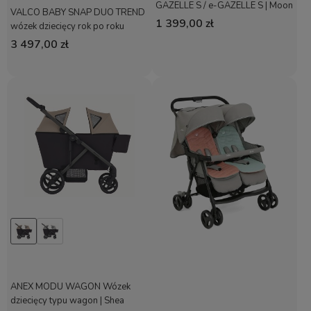
GAZELLE S / e-GAZELLE S | Moon
VALCO BABY SNAP DUO TREND
Black
1 399,00 zł
wózek dziecięcy rok po roku
3 497,00 zł
ANEX MODU WAGON Wózek
dziecięcy typu wagon | Shea