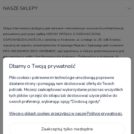
NASZE SKLEPY
Sklep Internetowy dostępny pod adresem internetowym www.centrumfotelikow.pl
prowadzony jest przez spółkę MIDOKI SPÓŁKA Z OGRANICZONĄ
ODPOWIEDZIALNOŚCIĄ z siedzibą w Krakowie, ul. Lindego 1c, 30-148 Kraków,
wpisaną do rejestru przedsiębiorców Krajowego Rejestru Sądowego pod numerem
KRS: 0001004615; BDO: 000584829; sąd rejestrowy, w którym przechowywana jest
dokumentacja spółki: Sąd Rejonowy dla Krakowa – Śródmieścia w Krakowie, XI
Wydział Gospodarczy Krajowego Rejestru Sądowego; kapitał zakładowy w wysokości:
Dbamy o Twoją prywatność
100 000,00 zł; NIP 6772486997, REGON 523755854, adres poczty elektronicznej:
sklep@centrumfotelikow.pl, numer telefonu: +48 535 945 464 (tel. komórkowy) oraz 12
Pliki cookies i pokrewne im technologie umożliwiają poprawne
307 11 88 (tel. stacjonarny). Adres do korespondencji: Midoki Sp. z o.o., ul. Lindego 1c,
działanie strony i pomagają nam dostosować ofertę do Twoich
30-148 Kraków.
potrzeb. Możesz zaakceptować wykorzystanie przez nas wszystkich
tych plików i przejść do sklepu lub dostosować użycie plików do
Obserwuj nas:
swoich preferencji, wybierając opcję "Dostosuj zgody".
Więcej o plikach cookies przeczytasz w naszej Polityce prywatności.
Płatności:
Zaakceptuj tylko niezbędne
Znajdziesz nas na: