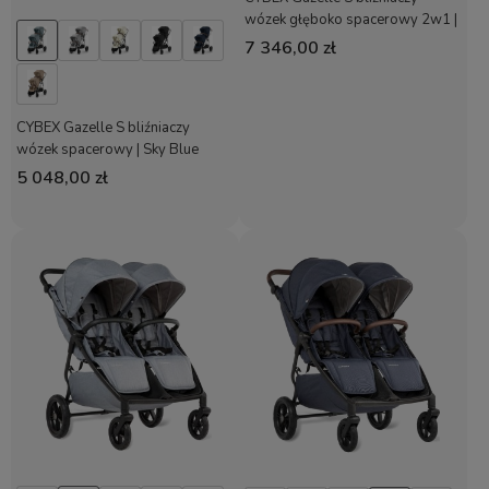
wózek głęboko spacerowy 2w1 |
Lava Grey
7 346,00 zł
CYBEX Gazelle S bliźniaczy
wózek spacerowy | Sky Blue
5 048,00 zł