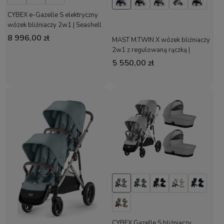
CYBEX e-Gazelle S elektryczny
wózek bliźniaczy 2w1 | Seashell
Beige
8 996,00 zł
MAST M.TWIN X wózek bliźniaczy
2w1 z regulowaną rączką |
Blueberry
5 550,00 zł
CYBEX Gazelle S bliźniaczy