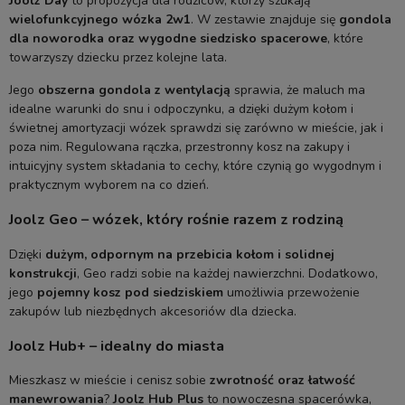
Joolz Day
to propozycja dla rodziców, którzy szukają
wielofunkcyjnego wózka 2w1
. W zestawie znajduje się
gondola
dla noworodka oraz wygodne siedzisko spacerowe
, które
towarzyszy dziecku przez kolejne lata.
Jego
obszerna gondola z wentylacją
sprawia, że maluch ma
idealne warunki do snu i odpoczynku, a dzięki dużym kołom i
świetnej amortyzacji wózek sprawdzi się zarówno w mieście, jak i
poza nim. Regulowana rączka, przestronny kosz na zakupy i
intuicyjny system składania to cechy, które czynią go wygodnym i
praktycznym wyborem na co dzień.
Joolz Geo – wózek, który rośnie razem z rodziną
Dzięki
dużym, odpornym na przebicia kołom i solidnej
konstrukcji
, Geo radzi sobie na każdej nawierzchni. Dodatkowo,
jego
pojemny kosz pod siedziskiem
umożliwia przewożenie
zakupów lub niezbędnych akcesoriów dla dziecka.
Joolz Hub+ – idealny do miasta
Mieszkasz w mieście i cenisz sobie
zwrotność oraz łatwość
manewrowania
?
Joolz Hub Plus
to nowoczesna spacerówka,