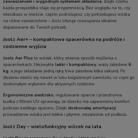
zawieszeniem i wygodnym systemem składania
, dzięki czemu
każda przejażdżka staje się przyjemnością. Bez względu na to, czy
mieszkasz w mieście, często podróżujesz, czy potrzebujesz wózka
na różne nawierzchnie – Joolz oferuje rozwiązania idealnie
dopasowane do Twoich potrzeb.
Joolz Aer+ – kompaktowa spacerówka na podróże i
codzienne wyjścia
Joolz Aer Plus
to wózek, który zmienia sposób myślenia o
spacerówkach. Niezwykle
lekki i kompaktowy
, waży zaledwie
6
kg
, a jego składanie jedną ręką trwa zaledwie kilka sekund. Po
złożeniu mieści się nawet w luku bagażowym samolotu, co czyni go
doskonałym wyborem dla aktywnych rodziców.
Ergonomiczne siedzisko
, regulowane oparcie i przestronna
budka z filtrem UV sprawiają, że dziecko ma zapewniony komfort
podczas każdego spaceru. Dzięki
doskonałej amortyzacji
prowadzenie wózka jest lekkie i płynne, niezależnie od podłoża.
Joolz Day – wielofunkcyjny wózek na lata