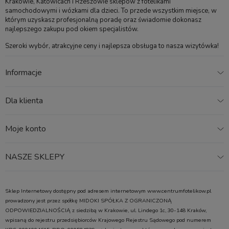
Krakowie, Katowicach i Rzeszowie sklepów z fotelikami
samochodowymi i wózkami dla dzieci. To przede wszystkim miejsce, w
którym uzyskasz profesjonalną poradę oraz świadomie dokonasz
najlepszego zakupu pod okiem specjalistów.
Szeroki wybór, atrakcyjne ceny i najlepsza obsługa to nasza wizytówka!
Informacje
Dla klienta
Moje konto
NASZE SKLEPY
Sklep Internetowy dostępny pod adresem internetowym www.centrumfotelikow.pl
prowadzony jest przez spółkę MIDOKI SPÓŁKA Z OGRANICZONĄ
ODPOWIEDZIALNOŚCIĄ z siedzibą w Krakowie, ul. Lindego 1c, 30-148 Kraków,
wpisaną do rejestru przedsiębiorców Krajowego Rejestru Sądowego pod numerem