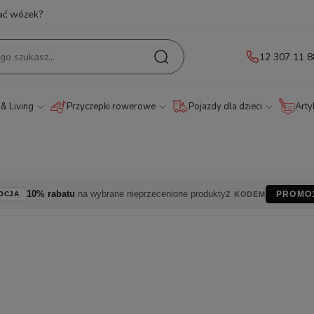
ać wózek?
12 307 11 8
& Living
Przyczepki rowerowe
Pojazdy dla dzieci
Arty
10% rabatu
na wybrane nieprzecenione produkty
PROMO
OCJA
Z KODEM