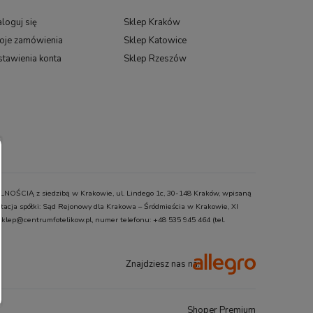
loguj się
Sklep Kraków
oje zamówienia
Sklep Katowice
stawienia konta
Sklep Rzeszów
ŚCIĄ z siedzibą w Krakowie, ul. Lindego 1c, 30-148 Kraków, wpisaną
cja spółki: Sąd Rejonowy dla Krakowa – Śródmieścia w Krakowie, XI
klep@centrumfotelikow.pl, numer telefonu: +48 535 945 464 (tel.
Znajdziesz nas na:
Shoper Premium