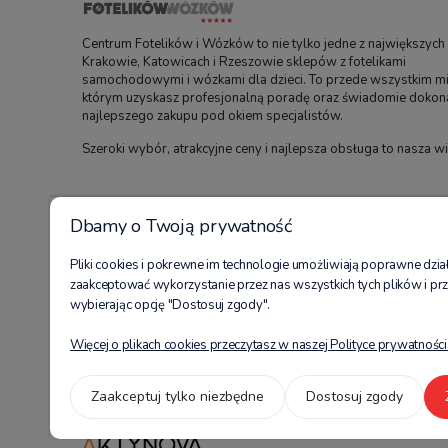
Centrum Fotelików i Wózków to nie tylko jedne z największych
Krakowie, Katowicach i Rzeszowie sklepów z fotelikami
samochodowymi i wózkami dla dzieci. To przede wszystkim mi
którym uzyskasz profesjonalną poradę oraz świadomie dokon
najlepszego zakupu pod okiem specjalistów.
Szeroki wybór, atrakcyjne ceny i najlepsza obsługa to nasza w
Dbamy o Twoją prywatność
Pliki cookies i pokrewne im technologie umożliwiają poprawne dzi
Sklep Internetowy dostępny pod adresem internetowym www.centrumfot
zaakceptować wykorzystanie przez nas wszystkich tych plików i prz
do rejestru przedsiębiorców Krajowego Rejestru Sądowego pod numerem K
wybierając opcję "Dostosuj zgody".
Wydział Gospodarczy Krajowego Rejestru Sądowego; kapitał zakładowy w wy
komórkowy) oraz 12 307 11 88 (tel. stacjonarny). Adres do korespondencji: Mi
Więcej o plikach cookies przeczytasz w naszej Polityce prywatności
Obserwuj nas:
Zaakceptuj tylko niezbędne
Dostosuj zgody