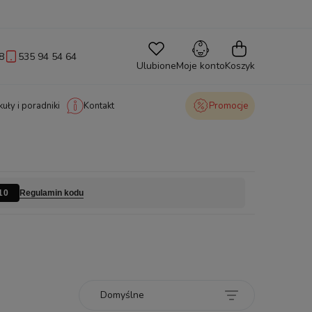
8
535 94 54 64
Ulubione
Moje konto
Koszyk
kuły i poradniki
Kontakt
Promocje
Regulamin kodu
10