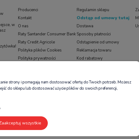
Producenci
Regulamin sklepu
Za
 w
Odstąp od umowy tutaj
Kontakt
M
ejsce, w
O nas
Dostawa
U
asz
Raty Santander Consumer Bank
Sposoby płatności
Raty Credit Agricole
Odstąpienie od umowy
izytówka!
Polityka plików Cookies
Reklamacja towaru
Polityka prywatności
Kod rabatowy
Black Friday
ałanie strony i pomagają nam dostosować ofertę do Twoich potrzeb. Możesz
elikow.pl prowadzony jest przez spółkę MIDOKI SPÓŁKA Z OGRANICZONĄ ODPOWIEDZIALNO
ejść do sklepu lub dostosować użycie plików do swoich preferencji,
RS: 0001004615; BDO: 000584829; sąd rejestrowy, w którym przechowywana jest dokumenta
sokości: 100 000,00 zł; NIP 6772486997, REGON 523755854, adres poczty elektronicznej: s
doki Sp. z o.o., ul. Lindego 1c, 30-148 Kraków.
.
Płatności:
Zaakceptuj wszystkie