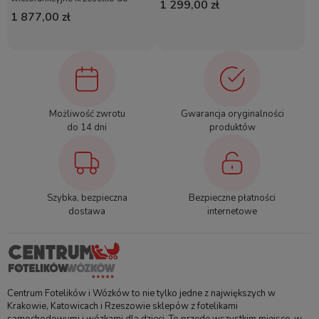
karmienia | Warm Wood/grey
1 299,00 zł
karmienia | Warm Wood/grey
1 877,00 zł
Możliwość zwrotu
Gwarancja oryginalności
do 14 dni
produktów
Szybka, bezpieczna
Bezpieczne płatności
dostawa
internetowe
Centrum Fotelików i Wózków to nie tylko jedne z największych w
Krakowie, Katowicach i Rzeszowie sklepów z fotelikami