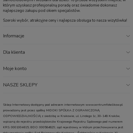
samochodowymi i wózkami dla dzieci. To przede wszystkim miejsce, w
którym uzyskasz profesjonalną poradę oraz świadomie dokonasz
najlepszego zakupu pod okiem specjalistów.
Szeroki wybór, atrakcyjne ceny i najlepsza obsługa to nasza wizytówka!
Informacje
Dla klienta
Moje konto
NASZE SKLEPY
Sklep Internetowy dostępny pod adresem internetowym www.centrumfotelikow.pl
prowadzony jest przez spółkę MIDOKI SPÓŁKA Z OGRANICZONĄ
ODPOWIEDZIALNOŚCIĄ z siedzibą w Krakowie, ul. Lindego 1c, 30-148 Kraków,
wpisaną do rejestru przedsiębiorców Krajowego Rejestru Sądowego pod numerem
KRS: 0001004615; BDO: 000584829; sąd rejestrowy, w którym przechowywana jest
dokumentacja spółki: Sąd Rejonowy dla Krakowa – Śródmieścia w Krakowie, XI