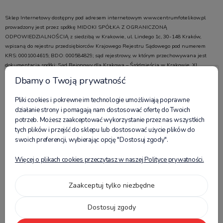
Sklep Internetowy dostępny pod adresem internetowym www.centrumfotelikow.pl
prowadzony jest przez spółkę MIDOKI SPÓŁKA Z OGRANICZONĄ
ODPOWIEDZIALNOŚCIĄ z siedzibą w Krakowie, ul. Lindego 1c, 30-148 Kraków,
wpisaną do rejestru przedsiębiorców Krajowego Rejestru Sądowego pod numerem
KRS: 0001004615; BDO: 000584829; sąd rejestrowy, w którym przechowywana jest
dokumentacja spółki: Sąd Rejonowy dla Krakowa – Śródmieścia w Krakowie, XI
Wydział Gospodarczy Krajowego Rejestru Sądowego; kapitał zakładowy w wysokości:
Dbamy o Twoją prywatność
100 000,00 zł; NIP 6772486997, REGON 523755854, adres poczty elektronicznej:
sklep@centrumfotelikow.pl, numer telefonu: +48 535 945 464 (tel. komórkowy) oraz 12
Pliki cookies i pokrewne im technologie umożliwiają poprawne
307 11 88 (tel. stacjonarny). Adres do korespondencji: Midoki Sp. z o.o., ul. Lindego 1c,
działanie strony i pomagają nam dostosować ofertę do Twoich
30-148 Kraków.
potrzeb. Możesz zaakceptować wykorzystanie przez nas wszystkich
tych plików i przejść do sklepu lub dostosować użycie plików do
Obserwuj nas:
swoich preferencji, wybierając opcję "Dostosuj zgody".
Więcej o plikach cookies przeczytasz w naszej Polityce prywatności.
Płatności:
Zaakceptuj tylko niezbędne
Znajdziesz nas na:
Dostosuj zgody