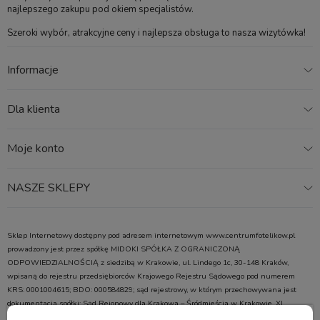
najlepszego zakupu pod okiem specjalistów.
Szeroki wybór, atrakcyjne ceny i najlepsza obsługa to nasza wizytówka!
Informacje
Dla klienta
Moje konto
NASZE SKLEPY
Sklep Internetowy dostępny pod adresem internetowym www.centrumfotelikow.pl
prowadzony jest przez spółkę MIDOKI SPÓŁKA Z OGRANICZONĄ
ODPOWIEDZIALNOŚCIĄ z siedzibą w Krakowie, ul. Lindego 1c, 30-148 Kraków,
wpisaną do rejestru przedsiębiorców Krajowego Rejestru Sądowego pod numerem
KRS: 0001004615; BDO: 000584829; sąd rejestrowy, w którym przechowywana jest
dokumentacja spółki: Sąd Rejonowy dla Krakowa – Śródmieścia w Krakowie, XI
Wydział Gospodarczy Krajowego Rejestru Sądowego; kapitał zakładowy w wysokości: