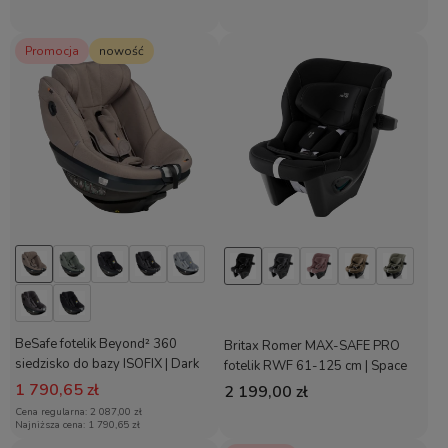
Promocja
nowość
BeSafe fotelik Beyond² 360
Britax Romer MAX-SAFE PRO
siedzisko do bazy ISOFIX | Dark
fotelik RWF 61-125 cm | Space
Sand
Black
1 790,65 zł
2 199,00 zł
Cena regularna:
2 087,00 zł
Najniższa cena:
1 790,65 zł