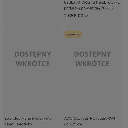
CYBEX ANORIS T2 I-SIZE fotelik z
poduszką powietrzną 76 - 125
cm | Mirage Grey Plus
2 698,00 zł
nowość
Swandoo Marie 6 fotelik dla
AVIONAUT ASTRO fotelik RWF
dzieci | siedzisko
do 125 cm