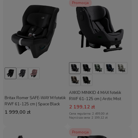
Promocja
AXKID MINIKID 4 MAX fotelik
Britax Romer SAFE-WAY M fotelik
RWF 61-125 cm | Arctic Mist
RWF 61-125 cm | Space Black
Grey
2 199,12 zł
1 999,00 zł
Cena regularna:
2 499,00 zł
Najniższa cena:
2 199,12 zł
Promocja