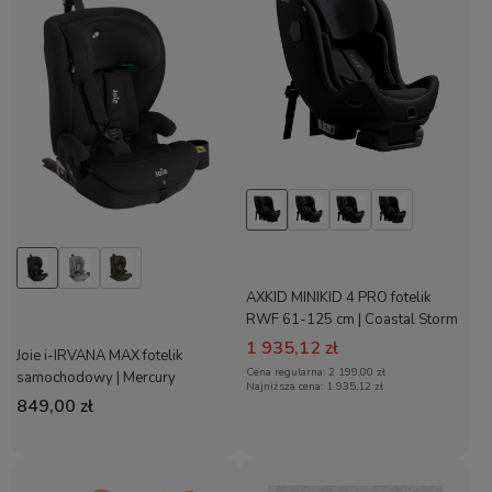
AXKID MINIKID 4 PRO fotelik
RWF 61-125 cm | Coastal Storm
Black
1 935,12 zł
Joie i-IRVANA MAX fotelik
Cena regularna:
2 199,00 zł
samochodowy | Mercury
Najniższa cena:
1 935,12 zł
849,00 zł