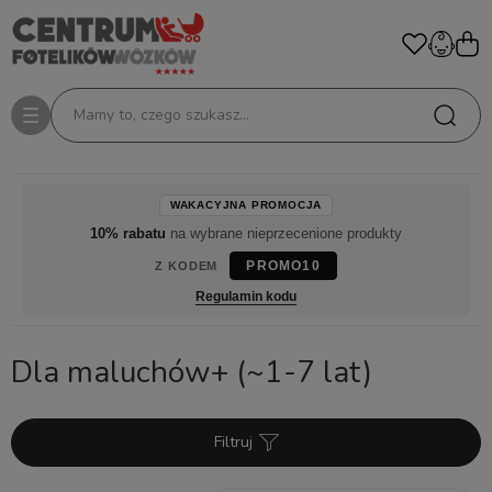
Mamy to, czego szukasz...
WAKACYJNA PROMOCJA
10% rabatu
na wybrane nieprzecenione produkty
PROMO10
Z KODEM
Regulamin kodu
Dla maluchów+ (~1-7 lat)
Filtruj