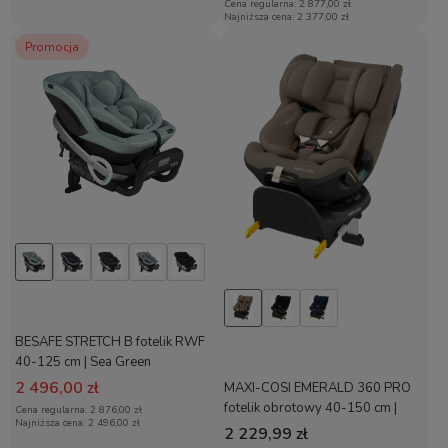
Cena regularna:
2 877,00 zł
Najniższa cena:
2 377,00 zł
Promocja
BESAFE STRETCH B fotelik RWF
40-125 cm | Sea Green
2 496,00 zł
MAXI-COSI EMERALD 360 PRO
fotelik obrotowy 40-150 cm |
Cena regularna:
2 876,00 zł
Najniższa cena:
2 496,00 zł
Authentic Truffle
2 229,99 zł