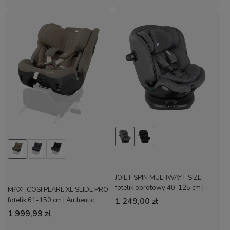
JOIE I-SPIN MULTIWAY I-SIZE
fotelik obrotowy 40-125 cm |
MAXI-COSI PEARL XL SLIDE PRO
Thunder
fotelik 61-150 cm | Authentic
1 249,00 zł
Truffle
1 999,99 zł