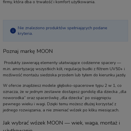
firmy, która dba o trwałość i komfort użytkowania.
Nie znaleziono produktów spełniających podane
kryteria.
Poznaj markę MOON
Produkty zawierają elementy ułatwiające codzienne spacery —
m.in. amortyzację wszystkich kół, regulację budki z filtrem UV50+ i
możliwość montażu siedziska przodem lub tyłem do kierunku jazdy.
W ofercie znajdziesz modele głęboko-spacerowe typu 2 w 1, co
oznacza, że w jednym zestawie dostajesz gondolę dla dziecka „dla
noworodka” oraz spacerówkę „dla dziecka” po osiągnięciu
pewnego wieku i wagi. Dzięki temu możesz dłużej korzystać z
jednego rozwiązania, a nie zmieniać wózek po kilku miesiącach.
Jak wybrać wózek MOON — wiek, waga, montaż i
użytkowanie