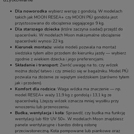
Dla noworodka
wybierz wersję z gondolą. W modelach
takich jak MOON RESEA+ czy MOON PIÙ gondola jest
przystosowana do obciążenia sięgającego 9 kg.
Dla starszego dziecka
(które zaczyna siadać) przejdź do
spacerówki. W modelach Moon maksymalne obciążenie
spacerówki wynosi 22 kg.
Kierunek montażu
: wiele modeli pozwala na montaż
siedziska tyłem albo przodem do kierunku jazdy — wybierz
zgodnie z wiekiem dziecka i jego preferencjami.
Składanie i transport
: Zwróć uwagę na to, czy wózek
można złożyć łatwo i czy zmieści się w bagażniku. Model PIÙ
pozwala na złożenie ze wpiętym siedziskiem (zarówno tyłem
jak i przodem).
Komfort dla rodzica
: Waga wózka ma znaczenie — np.
model RESEA+ waży 11,9 kg z gondolą i 13,1 kg ze
spacerówką. Lżejszy wózek oznacza mniej wysiłku przy
wnoszeniu lub przenoszeniu.
Budka, wentylacja i koła
: Sprawdź, czy budka ma funkcję
wentylacji lub filtr UV 50+. W modelach Moon znajdziesz
panele wentylacyjne i bardzo dobrą osłonę
przeciwsłoneczną. Koła pompowane lub piankowe oraz