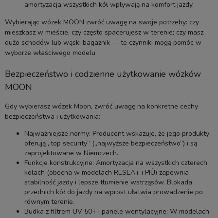
amortyzacja wszystkich kół wpływają na komfort jazdy.
Wybierając wózek MOON zwróć uwagę na swoje potrzeby: czy
mieszkasz w mieście, czy często spacerujesz w terenie; czy masz
dużo schodów lub wąski bagażnik — te czynniki mogą pomóc w
wyborze właściwego modelu.
Bezpieczeństwo i codzienne użytkowanie wózków
MOON
Gdy wybierasz wózek Moon, zwróć uwagę na konkretne cechy
bezpieczeństwa i użytkowania:
Najważniejsze normy: Producent wskazuje, że jego produkty
oferują „top security” („najwyższe bezpieczeństwo”) i są
zaprojektowane w Niemczech.
Funkcje konstrukcyjne: Amortyzacja na wszystkich czterech
kołach (obecna w modelach RESEA+ i PIÙ) zapewnia
stabilność jazdy i lepsze tłumienie wstrząsów. Blokada
przednich kół do jazdy na wprost ułatwia prowadzenie po
równym terenie.
Budka z filtrem UV 50+ i panele wentylacyjne: W modelach