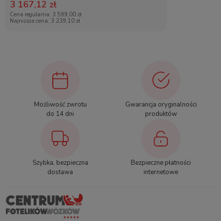
3 167,12 zł
Cena regularna:
3 599,00 zł
Najniższa cena:
3 239,10 zł
Zabezpieczenie PAD+
Możliwość zwrotu
Gwarancja oryginalności
Element PAD+ zastosowany w foteliku to dodatkowa
do 14 dni
produktów
ochrona brody i klatki piersiowej, a także wygoda dla
dziecka, zapewniająca miękkie przejście pasa barkowego.
Szybka, bezpieczna
Bezpieczne płatności
dostawa
internetowe
Dodatkowy system absorpcji energii bocznej SIP+
W zestawie z fotelikiem znajduje się również dodatkowy
system SIP+ (Side Impact Protection+), którego zadaniem