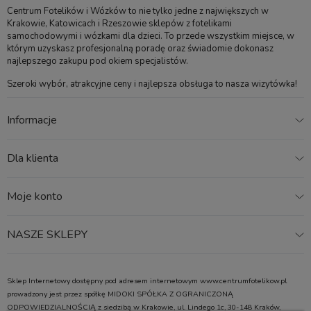
Centrum Fotelików i Wózków to nie tylko jedne z największych w
jest zaabsorbowanie jeszcze większej energii powstałej w
Krakowie, Katowicach i Rzeszowie sklepów z fotelikami
trakcie zderzenie bocznej, obniżając tym samym opóźnienia
samochodowymi i wózkami dla dzieci. To przede wszystkim miejsce, w
którym uzyskasz profesjonalną poradę oraz świadomie dokonasz
działające na zapięte w foteliku dziecko. SIP+ należy
najlepszego zakupu pod okiem specjalistów.
założyć na bok fotelika od strony drzwi.
Szeroki wybór, atrakcyjne ceny i najlepsza obsługa to nasza wizytówka!
Informacje
Wbudowana ochrona boczna
Dla klienta
iZi Flex II wyposażony został w ochronę boczną po obu
stronach siedziska, dzięki czemu zapięte w foteliku dziecko
jest prawidłowo chronione. W razie potrzeby osłonę można
Moje konto
zdemontować (tylko jeżeli znajduje się ona od wewnętrznej
strony samochodu, nigdy od strony drzwi), co pozwala
NASZE SKLEPY
zaoszczędzić sporo miejsca np. w przypadku montażu 3
fotelików. Dla lepszej ochrony głowy zagłówek fotelika
wykonano z pianki EPS.
Sklep Internetowy dostępny pod adresem internetowym www.centrumfotelikow.pl
prowadzony jest przez spółkę MIDOKI SPÓŁKA Z OGRANICZONĄ
ODPOWIEDZIALNOŚCIĄ z siedzibą w Krakowie, ul. Lindego 1c, 30-148 Kraków,