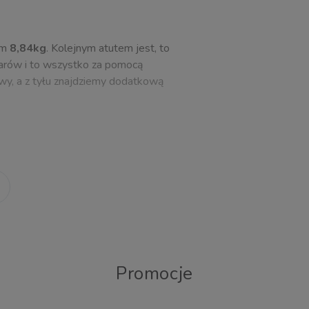
em
8,84kg
. Kolejnym atutem jest, to
arów i to wszystko za pomocą
owy, a z tyłu znajdziemy dodatkową
owa amortyzacja, co w połączeniu z
ne, sprawia, że komfort jazdy, jest
y po bardziej wymagającym terenie,
Promocje