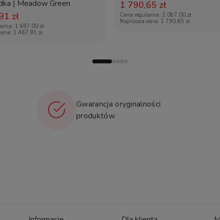
żelowe
dka | Meadow Green
Mesh
1 790,65 zł
91 zł
Cena regularna:
2 087,00 zł
Najniższa cena:
1 790,65 zł
tak
larna:
1 697,00 zł
cena:
1 467,91 zł
Gwarancja oryginalności
 przed 13.12.2024
produktów
Informacje
Dla klienta
M