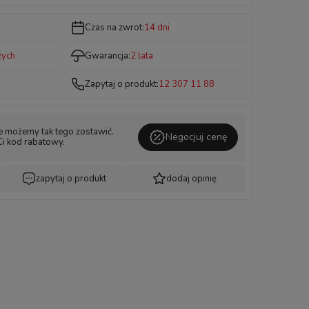
Czas na zwrot:
14 dni
zych
Gwarancja:
2 lata
Zapytaj o produkt:
12 307 11 88
ie możemy tak tego zostawić.
Negocjuj cenę
Ci kod rabatowy.
zapytaj o produkt
dodaj opinię