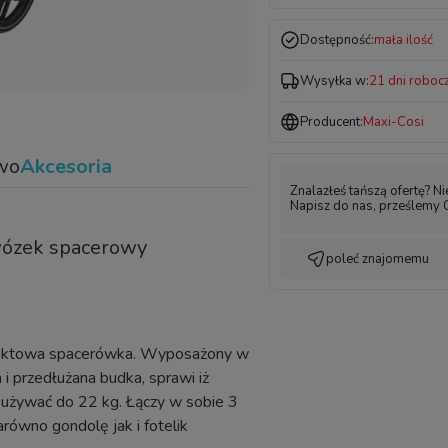
Dostępność:
mała ilość
Wysyłka w:
21 dni roboc
Producent:
Maxi-Cosi
wo
Akcesoria
Znalazłeś tańszą ofertę? N
Napisz do nas, prześlemy 
ózek spacerowy
poleć znajomemu
mpaktowa spacerówka. Wyposażony w
i przedłużana budka, sprawi iż
 używać do 22 kg. Łączy w sobie 3
ówno gondolę jak i fotelik