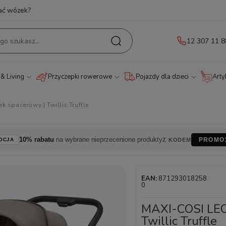
ać wózek?
12 307 11 8
& Living
Przyczepki rowerowe
Pojazdy dla dzieci
Arty
 spacerowy | Twillic Truffle
10% rabatu
na wybrane nieprzecenione produkty
PROMO
OCJA
Z KODEM
EAN:
871293018258
0
MAXI-COSI LEO
Twillic Truffle