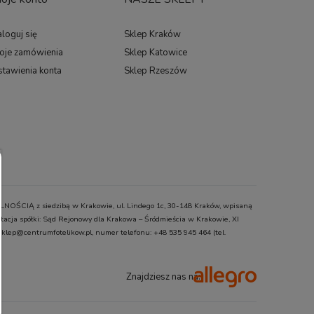
loguj się
Sklep Kraków
oje zamówienia
Sklep Katowice
stawienia konta
Sklep Rzeszów
ŚCIĄ z siedzibą w Krakowie, ul. Lindego 1c, 30-148 Kraków, wpisaną
cja spółki: Sąd Rejonowy dla Krakowa – Śródmieścia w Krakowie, XI
klep@centrumfotelikow.pl, numer telefonu: +48 535 945 464 (tel.
Znajdziesz nas na: