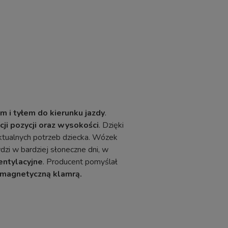
m i tyłem do kierunku jazdy
.
cji pozycji oraz wysokości
. Dzięki
ktualnych potrzeb dziecka. Wózek
wdzi w bardziej słoneczne dni, w
entylacyjne
. Producent pomyślał
z magnetyczną klamrą.