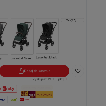
Więcej +
Essential Black
ey
Essential Green
Dodaj do koszyka
Zyskujesz
19 990
pkt [
?
]