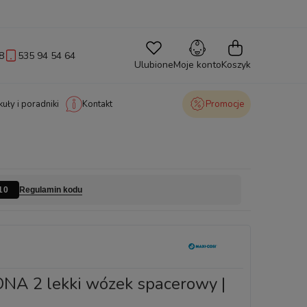
8
535 94 54 64
Ulubione
Moje konto
Koszyk
kuły i poradniki
Kontakt
Promocje
Regulamin kodu
10
NA 2 lekki wózek spacerowy |