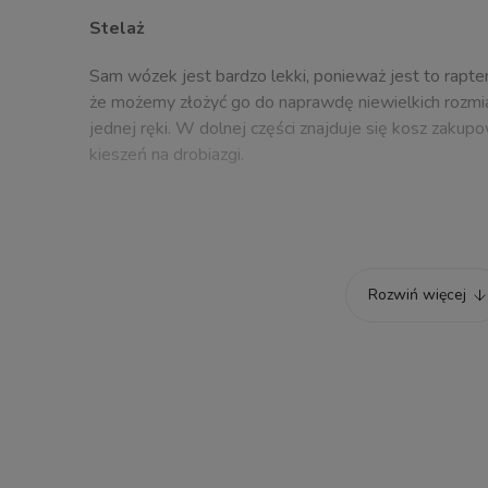
Stelaż
Sam wózek jest bardzo lekki, ponieważ jest to rapt
że możemy złożyć go do naprawdę niewielkich rozmi
jednej ręki. W dolnej części znajduje się kosz zakup
kieszeń na drobiazgi.
Koła
Rozwiń więcej
Zarówno na przedniej jak i na tylnej osi jest dodatk
dużymi, jak na wagę wózka kołami, które są bezawaryj
automatycznie większy. Przednie koła, podczas jazd
można zablokować, aby nie były skrętne.