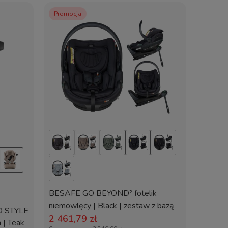
Promocja
Promoc
BRITA
CLASSIC
cm | Sp
699,0
Cena regu
Najniższa
BESAFE GO BEYOND² fotelik
niemowlęcy | Black | zestaw z bazą
O STYLE
ISOFIX
2 461,79 zł
 | Teak