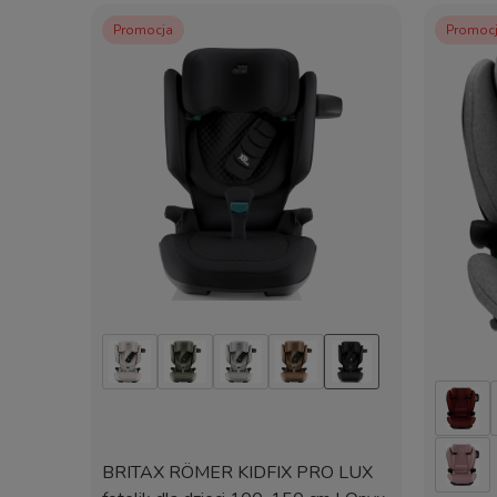
Kierunek jazdy
Promocja
Promoc
Zakres jazdy tyłem
Zakres jazdy przodem
Montaż ISOFIX
Noga podpierająca
Top Tether
Montaż pasem samochodowym
Zapięcie dziecka
zi
Regulacja wysokości zagłówka
Obrotowe siedzisko
ack Cab
BRITAX RÖMER KIDFIX PRO LUX