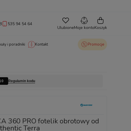
8
535 94 54 64
Ulubione
Moje konto
Koszyk
kuły i poradniki
Kontakt
Promocje
Regulamin kodu
10
A 360 PRO fotelik obrotowy od
thentic Terra