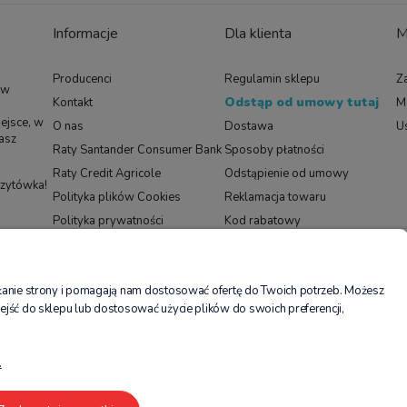
Informacje
Dla klienta
M
29
 przed 13.12.2024
Producenci
Regulamin sklepu
Za
 w
Odstąp od umowy tutaj
Kontakt
M
ejsce, w
O nas
Dostawa
U
asz
Raty Santander Consumer Bank
Sposoby płatności
Raty Credit Agricole
Odstąpienie od umowy
izytówka!
Polityka plików Cookies
Reklamacja towaru
Polityka prywatności
Kod rabatowy
Black Friday
ałanie strony i pomagają nam dostosować ofertę do Twoich potrzeb. Możesz
elikow.pl prowadzony jest przez spółkę MIDOKI SPÓŁKA Z OGRANICZONĄ ODPOWIEDZIALNO
ejść do sklepu lub dostosować użycie plików do swoich preferencji,
RS: 0001004615; BDO: 000584829; sąd rejestrowy, w którym przechowywana jest dokumenta
sokości: 100 000,00 zł; NIP 6772486997, REGON 523755854, adres poczty elektronicznej: s
doki Sp. z o.o., ul. Lindego 1c, 30-148 Kraków.
.
Płatności: