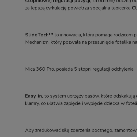
stopniowej regulacji pozycji
, za ochronę boczną 
za lepszą cyrkulację powietrza specjalna tapicerka
Cl
SlideTech™
to innowacja, która pomaga rodzicom prz
Mechanizm, który pozwala na przesunięcie fotelika na 
Mica 360 Pro, posiada 5 stopni regulacji odchylenia.
Easy-in,
to system uprzęży pasów, które odskakują a
klamry, co ułatwia zapięcie i wypięcie dziecka w fotel
Aby zredukować siłę zderzenia bocznego, zamonto