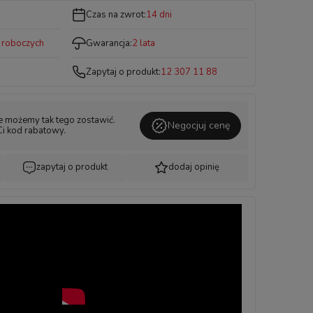
Czas na zwrot:
14 dni
i roboczych
Gwarancja:
2 lata
Zapytaj o produkt:
12 307 11 88
ie możemy tak tego zostawić.
Negocjuj cenę
Ci kod rabatowy.
zapytaj o produkt
dodaj opinię