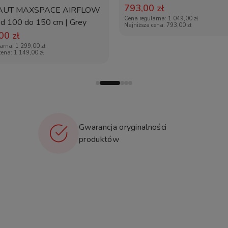
tak
793,00 zł
AUT MAXSPACE AIRFLOW
Cena regularna:
1 049,00 zł
 od 100 do 150 cm | Grey
★★★★☆
Najniższa cena:
793,00 zł
00 zł
larna:
1 299,00 zł
★★★★☆
cena:
1 149,00 zł
tak
tak
Maxi-Cosi
Gwarancja oryginalności
2 lata
produktów
tak