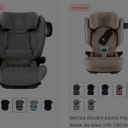
Tyłem i przodem
ja
Promocja
40-105 cm
76-105 cm
tak
tak
nie
nie
ntegrowana uprząż 5-cio punktowa
zintegrowana z pasami
tak
BRITAX RÖMER KIDFIX PR
fotelik dla dzieci 100-150 cm