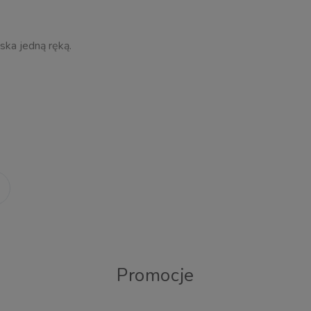
iska jedną ręką.
Maluch
~0-4 lat
ECE R129/03
40-105 cm
Promocje
0-18 kg