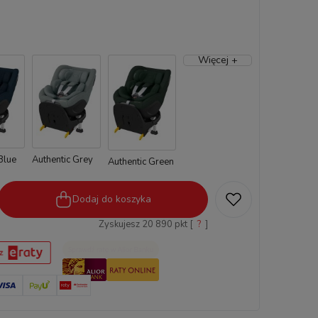
Więcej +
Blue
Authentic Grey
Authentic Green
Dodaj do koszyka
Zyskujesz
20 890
pkt [
?
]