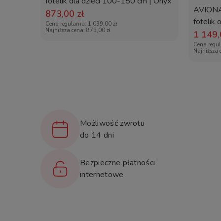
fotelik dla dzieci 100-150 cm | Onyx
Regulacja pochylenia
AVION
Black
873,00 zł
fotelik
Cena regularna:
1 099,00 zł
Ocena ogólna ADAC
Najniższa cena:
873,00 zł
1 149,
Cena regu
Ocena za bezpieczeństwo ADAC
Najniższa 
Możliwość demontażu tapicerki do prania
Premium
Producent
Możliwość zwrotu
Gwarancja
do 14 dni
Wymiana powypadkowa
Bezpieczne płatności
internetowe
Bezpieczeństwo