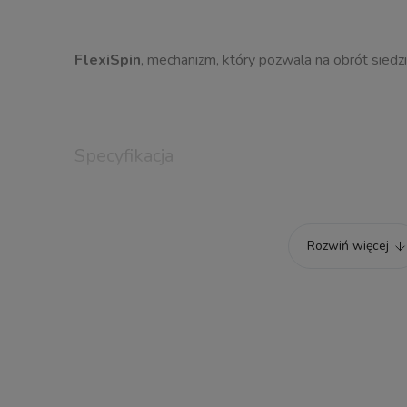
FlexiSpin
, mechanizm, który pozwala na obrót siedz
Specyfikacja
Etap rozwoju dziecka
Rozwiń więcej
Przybliżony wiek dziecka
Homologacja
Zakres wzrostowy
Zakres wagowy