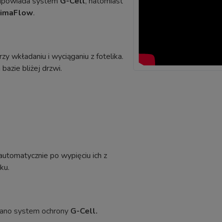
odpowiada system
G-Cell
, natomiast
imaFlow
.
y wkładaniu i wyciąganiu z fotelika.
bazie bliżej drzwi.
utomatycznie po wypięciu ich z
iku.
wano system ochrony
G-Cell.