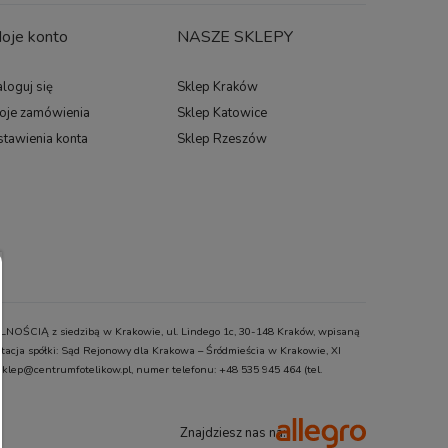
oje konto
NASZE SKLEPY
loguj się
Sklep Kraków
oje zamówienia
Sklep Katowice
stawienia konta
Sklep Rzeszów
ŚCIĄ z siedzibą w Krakowie, ul. Lindego 1c, 30-148 Kraków, wpisaną
cja spółki: Sąd Rejonowy dla Krakowa – Śródmieścia w Krakowie, XI
klep@centrumfotelikow.pl, numer telefonu: +48 535 945 464 (tel.
Znajdziesz nas na: