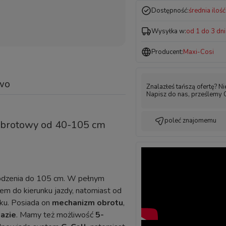
Dostępność:
średnia ilość
Wysyłka w:
od 1 do 3 dn
Producent:
Maxi-Cosi
wo
Znalazłeś tańszą ofertę? N
Napisz do nas, prześlemy 
poleć znajomemu
obrotowy od 40-105 cm
urodzenia do 105 cm. W pełnym
em do kierunku jazdy, natomiast od
nku. Posiada on
mechanizm obrotu
,
bazie
. Mamy też możliwość
5-