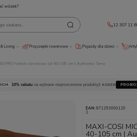
ać wózek?
12 307 11 8
& Living
Przyczepki rowerowe
Pojazdy dla dzieci
Arty
0 PRO fotelik obrotowy od 40-105 cm | Authentic Terra
10% rabatu
na wybrane nieprzecenione produkty
PROMO
OCJA
Z KODEM
EAN:
871293000120
1
MAXI-COSI MIC
40-105 cm | Au