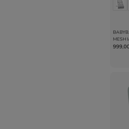
BABYB
MESH le
Beż/Bia
999,00