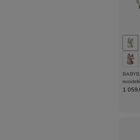
BABYB
nosideł
1 059,