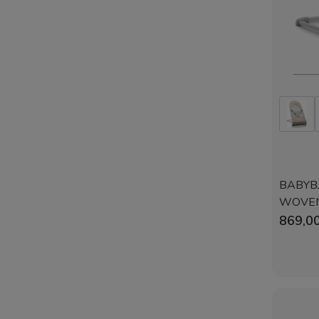
BABYB
WOVEN/J
| Jasno
869,00