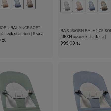
JORN BALANCE SOFT
BABYBJORN BALANCE SO
żaczek dla dzieci | Szary
MESH leżaczek dla dzieci |
ły
 zł
Szary/Biały
999,00 zł