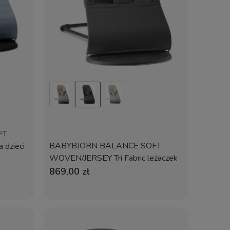
FT
BABYBJORN BALANCE SOFT
 dzieci
WOVEN/JERSEY Tri Fabric leżaczek
dla dzieci | Ciemny Szary
869,00 zł