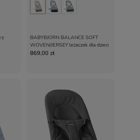
BABYBJORN BALANCE SOFT
FT
WOVEN/JERSEY leżaczek dla dzieci
| Beż/Szary
869,00 zł