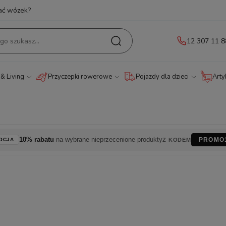
ać wózek?
12 307 11 8
& Living
Przyczepki rowerowe
Pojazdy dla dzieci
Arty
10% rabatu
na wybrane nieprzecenione produkty
PROMO
OCJA
Z KODEM