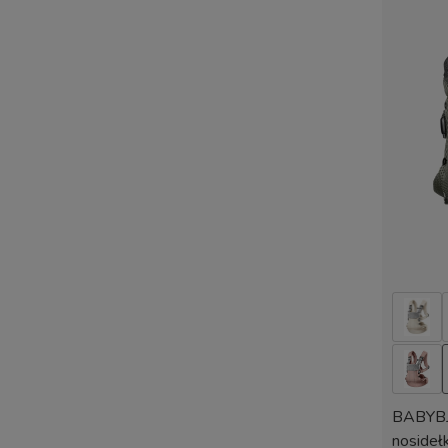
BABYB
nosidełk