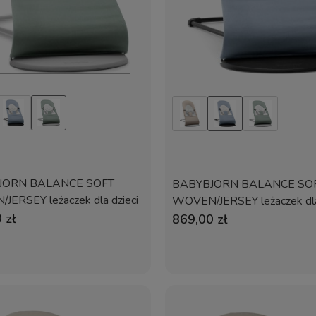
JORN BALANCE SOFT
BABYBJORN BALANCE SO
ERSEY leżaczek dla dzieci
WOVEN/JERSEY leżaczek dla
szałwiowy/Szary
 zł
| Niebieski/Szary
869,00 zł