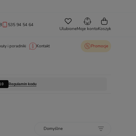
8
535 94 54 64
Ulubione
Moje konto
Koszyk
kuły i poradniki
Kontakt
Promocje
Regulamin kodu
10