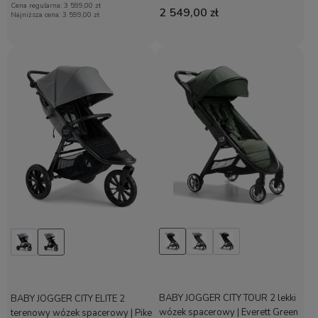
Cena regularna:
3 599,00 zł
Commuter
2 549,00 zł
Najniższa cena:
3 599,00 zł
BABY JOGGER CITY TOUR 2 lekki
BABY JOGGER CITY ELITE 2
wózek spacerowy | Everett Green
terenowy wózek spacerowy | Pike