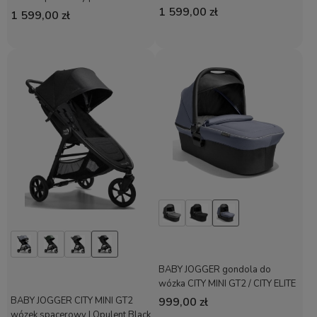
1 599,00 zł
1 599,00 zł
BABY JOGGER gondola do
wózka CITY MINI GT2 / CITY ELITE
| Commuter
999,00 zł
BABY JOGGER CITY MINI GT2
wózek spacerowy | Opulent Black