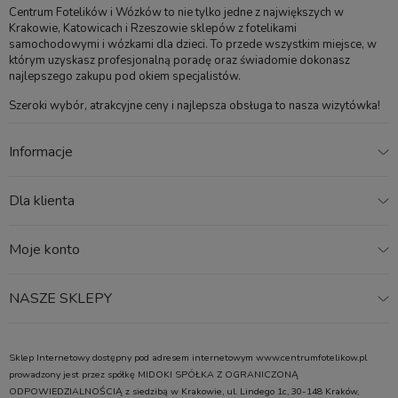
Centrum Fotelików i Wózków to nie tylko jedne z największych w
Krakowie, Katowicach i Rzeszowie sklepów z fotelikami
samochodowymi i wózkami dla dzieci. To przede wszystkim miejsce, w
którym uzyskasz profesjonalną poradę oraz świadomie dokonasz
najlepszego zakupu pod okiem specjalistów.
Szeroki wybór, atrakcyjne ceny i najlepsza obsługa to nasza wizytówka!
Informacje
Dla klienta
Moje konto
NASZE SKLEPY
Sklep Internetowy dostępny pod adresem internetowym www.centrumfotelikow.pl
prowadzony jest przez spółkę MIDOKI SPÓŁKA Z OGRANICZONĄ
ODPOWIEDZIALNOŚCIĄ z siedzibą w Krakowie, ul. Lindego 1c, 30-148 Kraków,