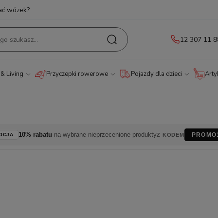
ać wózek?
12 307 11 8
& Living
Przyczepki rowerowe
Pojazdy dla dzieci
Arty
10% rabatu
na wybrane nieprzecenione produkty
PROMO
OCJA
Z KODEM