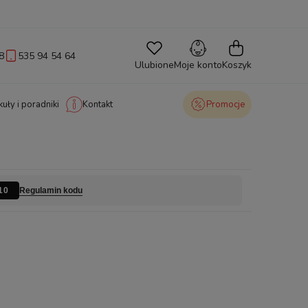
8
535 94 54 64
Ulubione
Moje konto
Koszyk
kuły i poradniki
Kontakt
Promocje
Regulamin kodu
10