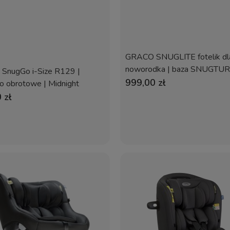
GRACO SNUGLITE fotelik dl
noworodka | baza SNUGTUR
SnugGo i-Size R129 |
Midnight
999,00 zł
ko obrotowe | Midnight
 zł