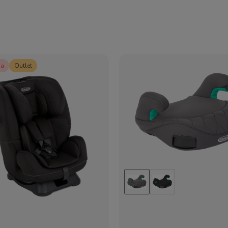
ja
Outlet