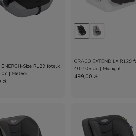
GRACO EXTEND LX R129 fo
NERGI i-Size R129 fotelik
40-105 cm | Midnight
 cm | Meteor
499,00 zł
 zł