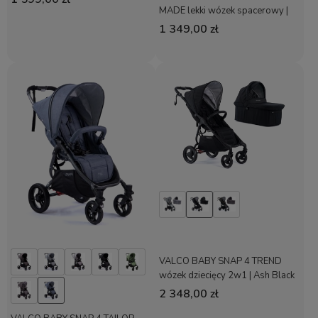
MADE lekki wózek spacerowy |
Charcoal
1 349,00 zł
VALCO BABY SNAP 4 TREND
wózek dziecięcy 2w1 | Ash Black
2 348,00 zł