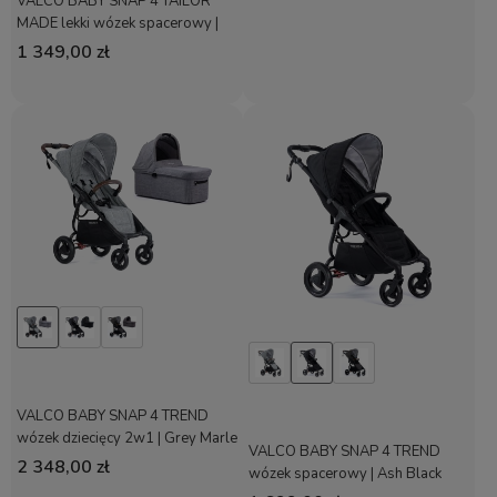
VALCO BABY SNAP 4 TAILOR
MADE lekki wózek spacerowy |
Denim
1 349,00 zł
VALCO BABY SNAP 4 TREND
wózek dziecięcy 2w1 | Grey Marle
VALCO BABY SNAP 4 TREND
2 348,00 zł
wózek spacerowy | Ash Black