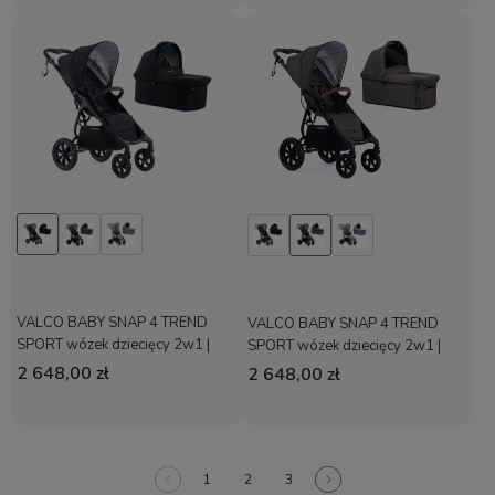
VALCO BABY SNAP 4 TREND
VALCO BABY SNAP 4 TREND
SPORT wózek dziecięcy 2w1 |
SPORT wózek dziecięcy 2w1 |
Ash Black
Charcoal
2 648,00 zł
2 648,00 zł
1
2
3