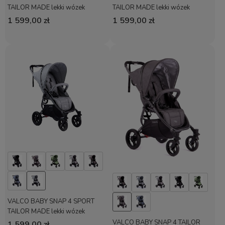
TAILOR MADE lekki wózek
TAILOR MADE lekki wózek
spacerowy | Charcoal
spacerowy | Denim
1 599,00 zł
1 599,00 zł
VALCO BABY SNAP 4 SPORT
TAILOR MADE lekki wózek
spacerowy | Grey Marle
VALCO BABY SNAP 4 TAILOR
1 599,00 zł