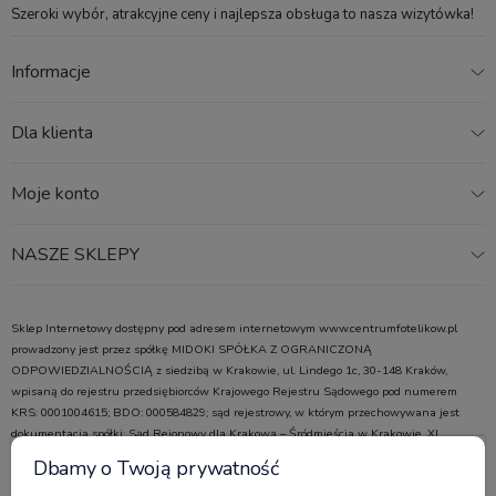
Szeroki wybór, atrakcyjne ceny i najlepsza obsługa to nasza wizytówka!
Informacje
Dla klienta
Moje konto
NASZE SKLEPY
Sklep Internetowy dostępny pod adresem internetowym www.centrumfotelikow.pl
prowadzony jest przez spółkę MIDOKI SPÓŁKA Z OGRANICZONĄ
ODPOWIEDZIALNOŚCIĄ z siedzibą w Krakowie, ul. Lindego 1c, 30-148 Kraków,
wpisaną do rejestru przedsiębiorców Krajowego Rejestru Sądowego pod numerem
KRS: 0001004615; BDO: 000584829; sąd rejestrowy, w którym przechowywana jest
dokumentacja spółki: Sąd Rejonowy dla Krakowa – Śródmieścia w Krakowie, XI
Wydział Gospodarczy Krajowego Rejestru Sądowego; kapitał zakładowy w wysokości:
Dbamy o Twoją prywatność
100 000,00 zł; NIP 6772486997, REGON 523755854, adres poczty elektronicznej: