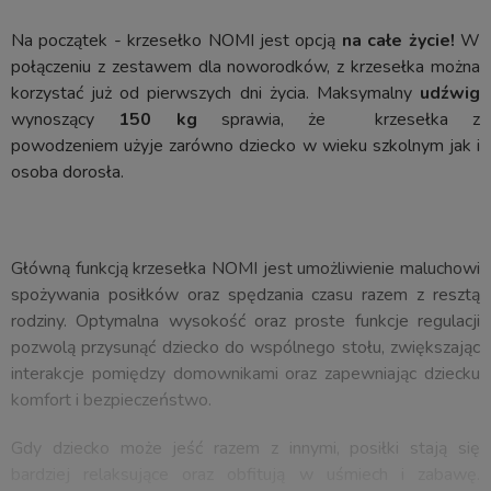
Na początek - krzesełko NOMI jest opcją
na całe życie!
W
połączeniu z zestawem dla noworodków, z krzesełka można
korzystać już od pierwszych dni życia. Maksymalny
udźwig
wynoszący
150 kg
sprawia, że krzesełka z
powodzeniem użyje zarówno dziecko w wieku szkolnym jak i
osoba dorosła.
Główną funkcją krzesełka NOMI jest umożliwienie maluchowi
spożywania posiłków oraz spędzania czasu razem z resztą
rodziny. Optymalna wysokość oraz proste funkcje regulacji
pozwolą przysunąć dziecko do wspólnego stołu, zwiększając
interakcje pomiędzy domownikami oraz zapewniając dziecku
komfort i bezpieczeństwo.
Gdy dziecko może jeść razem z innymi, posiłki stają się
bardziej relaksujące oraz obfitują w uśmiech i zabawę.