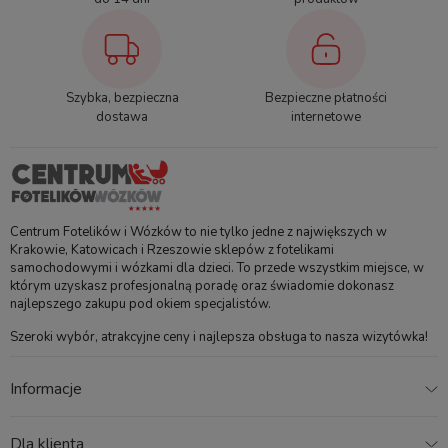
Przeznaczenie: od 0 miesięcy
Maks. obciążenie: 150 kg
Gwarancja: rozszerzona 7 lat
Materiały:
Szybka, bezpieczna
Bezpieczne płatności
dostawa
internetowe
Trzon: dąb, orzech lub dąb/buk w okleinie
Oparcie, siedzisko, podnóżek, krzyżak: polipropylen
Siedzisko i oparcie, zawierają elementy metalowe
Centrum Fotelików i Wózków to nie tylko jedne z największych w
Bezpieczeństwo
Krakowie, Katowicach i Rzeszowie sklepów z fotelikami
samochodowymi i wózkami dla dzieci. To przede wszystkim miejsce, w
którym uzyskasz profesjonalną poradę oraz świadomie dokonasz
Certyfikaty i ostrzeżenie bezpieczeństwa
najlepszego zakupu pod okiem specjalistów.
Produkt wprowadzony do obrotu na terenie Unii Europejskiej przed
Szeroki wybór, atrakcyjne ceny i najlepsza obsługa to nasza wizytówka!
13.12.2024
INSTRUKCJA OBSŁUGI Stokke Nomi – otwórz
Informacje
Producent
Dla klienta