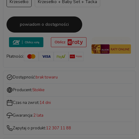
Krzesełko
Krzesełko + Baby Set + Tacka
powiadom o dostępności
Płatności:
Dostępność:
brak towaru
Producent:
Stokke
Czas na zwrot:
14 dni
Gwarancja:
2 lata
Zapytaj o produkt:
12 307 11 88