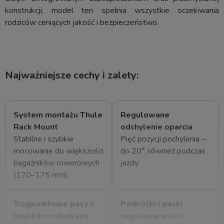
konstrukcji, model ten spełnia wszystkie oczekiwania
rodziców ceniących jakość i bezpieczeństwo.
Najważniejsze cechy i zalety:
System montażu Thule
Regulowane
Rack Mount
odchylenie oparcia
Stabilne i szybkie
Pięć pozycji pochylenia –
mocowanie do większości
do 20°, również podczas
bagażników rowerowych
jazdy.
(120–175 mm).
Trzypunktowe pasy z
Podnóżki i paski
miękkimi osłonkami
regulowane bez