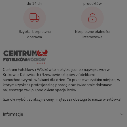
RideAlong 2?
do 14 dni
produktów
Jaka jest maksymalna waga dziecka?
Czy krzesełko pasuje do wszystkich rowerów?
Jak przebiega regulacja podnóżków?
Czy można prać tapicerkę?
Szybka, bezpieczna
Bezpieczne płatności
dostawa
internetowe
Specyfikacja
Zakres wagowy
do 22 kg
Centrum Fotelików i Wózków to nie tylko jedne z największych w
Krakowie, Katowicach i Rzeszowie sklepów z fotelikami
Rekomendowany wiek
od 9 miesięcy
samochodowymi i wózkami dla dzieci. To przede wszystkim miejsce, w
którym uzyskasz profesjonalną poradę oraz świadomie dokonasz
dziecka
najlepszego zakupu pod okiem specjalistów.
Sposób montażu
na bagażniku
Szeroki wybór, atrakcyjne ceny i najlepsza obsługa to nasza wizytówka!
System zapięcia dziecka
3-punktowe pasy
Informacje
wewnętrzne