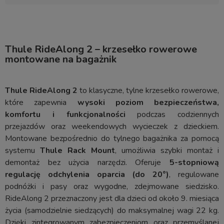
Thule RideAlong 2 – krzesełko rowerowe
montowane na bagażnik
Thule RideAlong 2
to klasyczne, tylne krzesełko rowerowe,
które zapewnia
wysoki poziom bezpieczeństwa,
komfortu i funkcjonalności
podczas codziennych
przejazdów oraz weekendowych wycieczek z dzieckiem.
Montowane bezpośrednio do tylnego bagażnika za pomocą
systemu
Thule Rack Mount
, umożliwia szybki montaż i
demontaż bez użycia narzędzi. Oferuje
5-stopniową
regulację odchylenia oparcia (do 20°)
, regulowane
podnóżki i pasy oraz wygodne, zdejmowane siedzisko.
RideAlong 2 przeznaczony jest dla dzieci od około 9. miesiąca
życia (samodzielnie siedzących) do maksymalnej wagi 22 kg.
Dzięki zintegrowanym zabezpieczeniom oraz przemyślanej