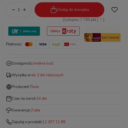
Dodaj do koszyka
Zyskujesz
7 790
pkt [
?
]
Płatności:
Dostępność:
średnia ilość
Wysyłka w:
do 3 dni roboczych
Producent:
Thule
Czas na zwrot:
14 dni
Gwarancja:
2 lata
Zapytaj o produkt:
12 307 11 88