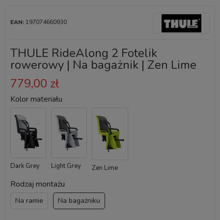
EAN:
197074660930
THULE RideAlong 2 Fotelik
rowerowy | Na bagażnik | Zen Lime
779,00 zł
Kolor materiału
Light Grey
Dark Grey
Zen Lime
Rodzaj montażu
Na ramie
Na bagażniku