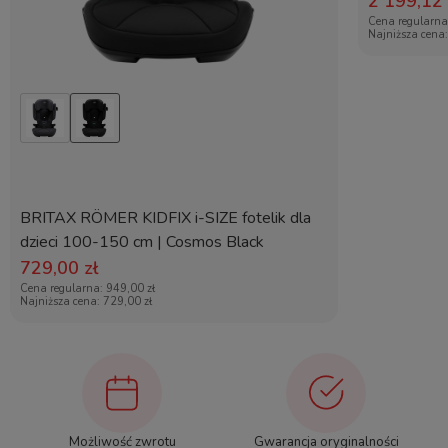
2 199,12 
Cena regularn
Najniższa cena
Specyfikacja techniczna:
Waga dziecka:
do 22 kg
Maksymalny wzrost:
110 cm
Minimalny wiek dziecka:
od ok. 9 miesięcy (dziecko
musi samodzielnie siedzieć)
Kompatybilność:
z bagażnikami zatwierdzonymi do
przewozu ładunków o masie do 25 kg
BRITAX RÖMER KIDFIX i-SIZE fotelik dla
Waga krzesełka:
3,6 kg
dzieci 100-150 cm | Cosmos Black
Kolor tapicerki:
dwustronna (2 warianty
kolorystyczne)
729,00 zł
Cena regularna:
949,00 zł
Najniższa cena:
729,00 zł
FAQ – Najczęściej zadawane pytania
Od jakiego wieku można korzystać z Thule
Możliwość zwrotu
Gwarancja oryginalności