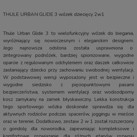
THULE URBAN GLIDE 3 wózek dziecięcy 2w1
Thule Urban Glide 3 to wielofunkcyjny wózek do biegania,
wyróżniający się nowoczesnym i eleganckim designem.
Jego najnowsza odsłona została usprawniona o
zintegrowany podnóżek, bardziej spionizowane, wygodne
oparcie z regulowanym odchyleniem oraz daszek całkowicie
zasłaniający dziecko przy zachowaniu swobodnej wentylacji.
W podstawowej wersji wyposażony jest w bezpieczne i
wygodne siedzisko z pięciopunktowymi pasami
bezpieczeństwa, systemem wentylacji oraz wodoodporny
kosz zamykany na zamek błyskawiczny. Lekka konstrukcja
tego sportowego wózka doskonale sprawdza się dla
aktywnych rodziców podczas spacerów, joggingu w mieście
oraz w terenie. Dodatkowo, zestaw 2 w 1 został rozszerzony
o gondolę dla noworodka, zapewniając kompleksowe i
komfortowe rozwiązanie dla różnych etapów rozwoju