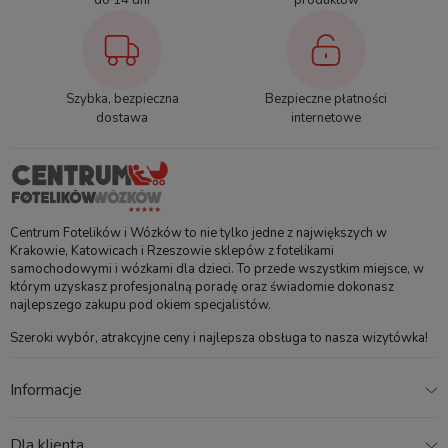
do 14 dni
produktów
Głęboki daszek wózka zabezpieczy dziecko przed słońcem i
wiatrem. Budka wyposażona została w wentylowane panele
które zapewnią dobry przepływ powietrza w gorące dni, a
Szybka, bezpieczna
Bezpieczne płatności
wbudowane przezroczyste okienko z magnetycznym
dostawa
internetowe
zapięciem pozwoli na obserwację pociechy.
Chcąc
zagwarantować użytkownikom najwyższy poziom
bezpieczeństwa, producent zastosował odblaskowe
elementy na daszku oraz kołach. Zapewnia to dodatkową
widoczność wózka po zmierzchu.
Centrum Fotelików i Wózków to nie tylko jedne z największych w
Krakowie, Katowicach i Rzeszowie sklepów z fotelikami
samochodowymi i wózkami dla dzieci. To przede wszystkim miejsce, w
którym uzyskasz profesjonalną poradę oraz świadomie dokonasz
najlepszego zakupu pod okiem specjalistów.
Szeroki wybór, atrakcyjne ceny i najlepsza obsługa to nasza wizytówka!
Wózek posiada intuicyjny i prosty w obsłudze mechanizm
składania. Ponadto w bardzo prosty sposób odpiąć można
Informacje
tylne koła, dzięki czemu całość zajmuje niewiele miejsca po
złożeniu co znacząco ułatwia transport lub przechowywanie
wózka.
Dla klienta