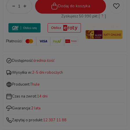
Dodaj do koszyka
Zyskujesz
50 990
pkt [
?
]
Płatności:
Dostępność:
średnia ilość
Wysyłka w:
2-5 dni roboczych
Producent:
Thule
Czas na zwrot:
14 dni
Gwarancja:
2 lata
Zapytaj o produkt:
12 307 11 88