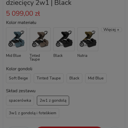
dziecięcy 2w1 | Black
5 099,00 zł
Kolor materiału
Więcej +
Mid Blue
Tinted
Black
Nutria
Taupe
Kolor gondoli
Soft Beige
Tinted Taupe
Black
Mid Blue
Skład zestawu
spacerówka
2w1 z gondolą
3w1 z gondolą i fotelikiem