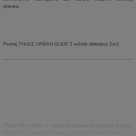
dziecka.
Poznaj THULE URBAN GLIDE 3 wózek dziecięcy 2w1:
Thule Urban Glide 3 z gondolą stanowi propozycję dla tych,
którzy chcą rozpocząć swoją przygodę z tym wózkiem już od