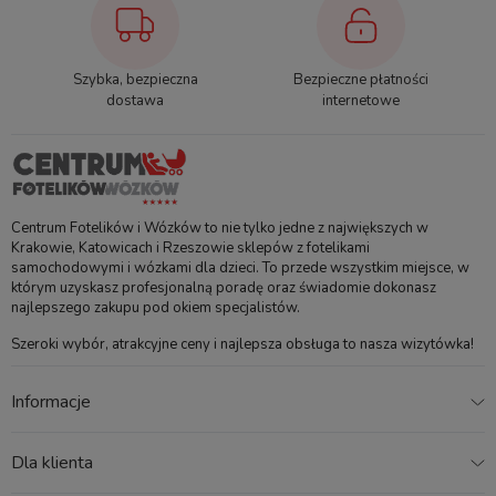
Szybka, bezpieczna
Bezpieczne płatności
Jeden wózek - dwie spacerówki - dwa komplety kół.
dostawa
internetowe
Dostosuj Anex IQ do swoich aktualnych potrzeb. Oba
zestawy kół możemy zastosować w obydwu spacerówkach,
razem z gondolą tworząc aż 6 różnych konfiguracji.
Centrum Fotelików i Wózków to nie tylko jedne z największych w
Krakowie, Katowicach i Rzeszowie sklepów z fotelikami
Każde koło w wózku Anex IQ posiada odrębną amortyzację,
samochodowymi i wózkami dla dzieci. To przede wszystkim miejsce, w
którym uzyskasz profesjonalną poradę oraz świadomie dokonasz
dzięki czemu zapobiegniemy nieprzyjemnym wstrząsom
najlepszego zakupu pod okiem specjalistów.
podczas jazdy. Bezobsługowe kółka wózka nie są narażone
Szeroki wybór, atrakcyjne ceny i najlepsza obsługa to nasza wizytówka!
na przebicie.
Różnice względem wersji Anex IQ Basic:
Informacje
- Anodowana rama w innym kolorze
Dla klienta
- Wykończenia z brązowej skóry