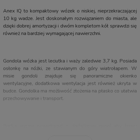
Anex IQ to kompaktowy wózek o niskiej, nieprzekraczającej
10 kg wadze. Jest doskonałym rozwiązaniem do miasta, ale
dzięki dobrej amortyzacji i dwóm kompletom kół sprawdzi się
również na bardziej wymagającej nawierzchni.
Gondola wózka jest leciutka i waży zaledwie 3,7 kg. Posiada
osłonkę na nóżki, ze stawianym do góry wiatrołapem. W
misie gondoli znajduje się panoramiczne okienko
wentylacyjne, dodatkowa wentylacja jest również ukryta w
budce. Gondolka ma możliwość złożenia na płasko co ułatwia
przechowywanie i transport.
Budkę można powiększyć o dodatkowy panel aby lepiej
osłonić dziecko przed słońcem lub nieprzyjemnym wiatrem.