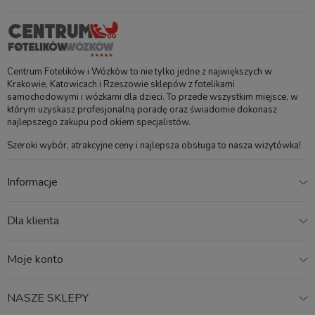
Specyfikacja
Dopuszczalne obciążenie
9 kg
Centrum Fotelików i Wózków to nie tylko jedne z największych w
gondoli
Krakowie, Katowicach i Rzeszowie sklepów z fotelikami
samochodowymi i wózkami dla dzieci. To przede wszystkim miejsce, w
Waga gondoli
4,1 kg
którym uzyskasz profesjonalną poradę oraz świadomie dokonasz
najlepszego zakupu pod okiem specjalistów.
Waga stelaża z gondolą
12,4 kg
Szeroki wybór, atrakcyjne ceny i najlepsza obsługa to nasza wizytówka!
Wymiary wewnętrzne
dł. 77cm, szer. 35 cm
Informacje
gondoli
Waga spacerówki
5,3 kg
Dla klienta
Waga spacerówki ze
13,6 kg
Moje konto
stelażem
Waga stelaża
8,3 kg
NASZE SKLEPY