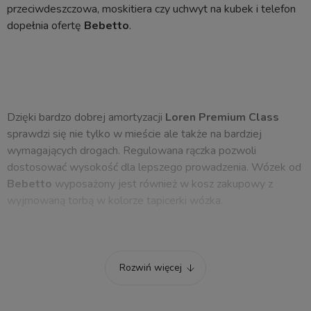
przeciwdeszczowa, moskitiera czy uchwyt na kubek i telefon
dopełnia ofertę
Bebetto
.
Dzięki bardzo dobrej amortyzacji
Loren Premium Class
sprawdzi się nie tylko w mieście ale także na bardziej
wymagających drogach. Regulowana rączka pozwoli
dostosować wysokość dla lepszego prowadzenia. Wózek od
Bebetto
wyposażony jest również w kosz zakupowy z
wyjmowaną torbą w kolorze tapicerki wózka.
Gondola posiada dodatkowe panele wentylacyjne dla lepszej
Rozwiń więcej
cyrkulacji powietrza. Zarówno okienko panoramiczne jak i
panel siatkowy po przedłużeniu daszka. Sama budka