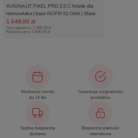
AVIONAUT PIXEL PRO 2.0 C fotelik dla
Filtry UV50+
zapewnia odpowiednią ochronę przed słońcem,
niemowlaka | baza ISOFIX IQ Orbit | Black
a możliwość regulacji daszka zapewni też dodatkową osłonę
1 648,00 zł
przed wiatrem, deszczem czy upałem. Wewnątrz natomiast
Cena regularna:
2 048,00 zł
będzie sporo miejsca dla dziecka aby podróż była jeszcze
Najniższa cena:
1 648,00 zł
bardziej komfortowa.
W
Bebetto Loren Premium Class
spód gondoli zrobiony
jest z pianki EPP. Takie rozwiązanie daje świetną izolacje od
Możliwość zwrotu
Gwarancja oryginalności
zimna oraz wodoodporność oraz znacząco zmniejsza jej wagę.
do 14 dni
produktów
Dodatkowym atutem jest też możliwość złożenia gondoli
całkiem na płasko.
Szybka, bezpieczna
Bezpieczne płatności
dostawa
internetowe