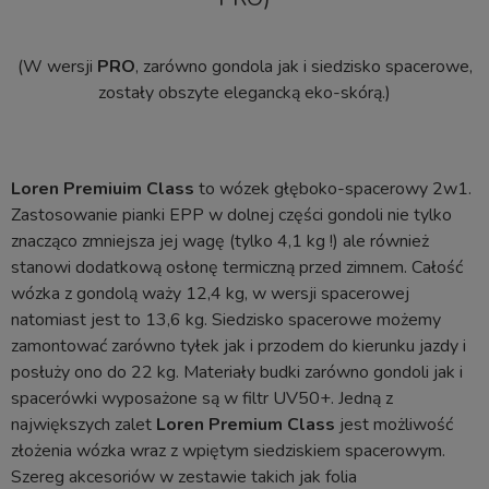
(W wersji
PRO
, zarówno gondola jak i siedzisko spacerowe,
zostały obszyte elegancką eko-skórą.)
Loren Premiuim Class
to wózek głęboko-spacerowy 2w1.
Zastosowanie pianki EPP w dolnej części gondoli nie tylko
znacząco zmniejsza jej wagę (tylko 4,1 kg !) ale również
stanowi dodatkową osłonę termiczną przed zimnem. Całość
wózka z gondolą waży 12,4 kg, w wersji spacerowej
natomiast jest to 13,6 kg. Siedzisko spacerowe możemy
zamontować zarówno tyłek jak i przodem do kierunku jazdy i
posłuży ono do 22 kg. Materiały budki zarówno gondoli jak i
spacerówki wyposażone są w filtr UV50+. Jedną z
największych zalet
Loren Premium Class
jest możliwość
złożenia wózka wraz z wpiętym siedziskiem spacerowym.
Szereg akcesoriów w zestawie takich jak folia