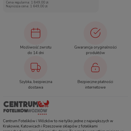
Zobacz pozostałe produkty CYBEX
Bezpieczeństwo
Certyfikaty i ostrzeżenie bezpieczeństwa
Możliwość zwrotu
Gwarancja oryginalności
Produkt wprowadzony do obrotu na terenie Unii Europejskiej przed
do 14 dni
produktów
13.12.2024
INSTRUKCJA OBSŁUGI Cybex Lemo Bouncer Stand – otwórz
Producent
Szybka, bezpieczna
Bezpieczne płatności
dostawa
internetowe
CYBEX GmbH
Riedingerstr. 18
95448 Bayeruth, Niemcy
Info.regulations@cybex-online.com
Pliki do pobrania:
Centrum Fotelików i Wózków to nie tylko jedne z największych w
Krakowie, Katowicach i Rzeszowie sklepów z fotelikami
Instrukcja obsługi Cybex Gold Bouncer Stand