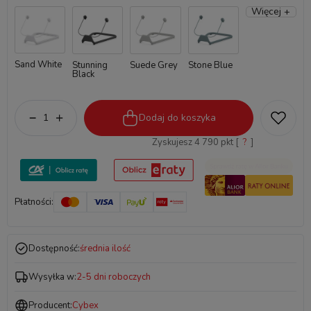
Więcej +
Sand White
Stunning
Suede Grey
Stone Blue
Black
Dodaj do koszyka
Zyskujesz
4 790
pkt [
?
]
Płatności:
Dostępność:
średnia ilość
Wysyłka w:
2-5 dni roboczych
Producent:
Cybex