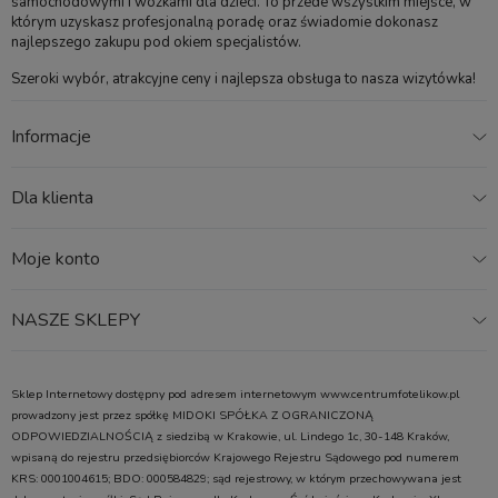
samochodowymi i wózkami dla dzieci. To przede wszystkim miejsce, w
którym uzyskasz profesjonalną poradę oraz świadomie dokonasz
najlepszego zakupu pod okiem specjalistów.
Akcesoria
Szeroki wybór, atrakcyjne ceny i najlepsza obsługa to nasza wizytówka!
Informacje
CYBEX LEMO krzesełko dla dzieci | Sand White
Cena:
1 149,00 zł
Dla klienta
Moje konto
NASZE SKLEPY
Sklep Internetowy dostępny pod adresem internetowym www.centrumfotelikow.pl
prowadzony jest przez spółkę MIDOKI SPÓŁKA Z OGRANICZONĄ
ODPOWIEDZIALNOŚCIĄ z siedzibą w Krakowie, ul. Lindego 1c, 30-148 Kraków,
wpisaną do rejestru przedsiębiorców Krajowego Rejestru Sądowego pod numerem
KRS: 0001004615; BDO: 000584829; sąd rejestrowy, w którym przechowywana jest