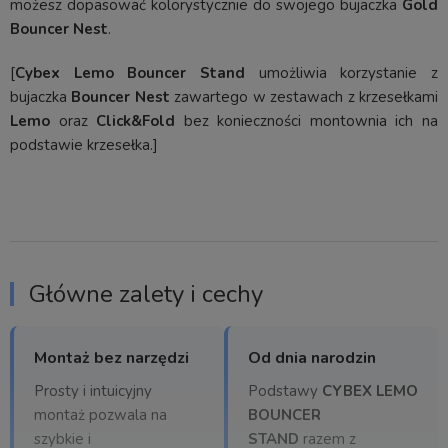
możesz dopasować kolorystycznie do swojego bujaczka
Gold
Bouncer Nest
.
[
Cybex Lemo Bouncer Stand
umożliwia korzystanie z
bujaczka
Bouncer Nest
zawartego w zestawach z krzesełkami
Lemo
oraz
Click&Fold
bez konieczności montownia ich na
podstawie krzesełka.]
Główne zalety i cechy
Montaż bez narzędzi
Od dnia narodzin
Prosty i intuicyjny
Podstawy
CYBEX LEMO
montaż pozwala na
BOUNCER
szybkie i
STAND
razem z