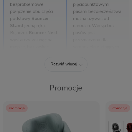
bezproblemowe
pięciopunktowymi
połączenie obu części
pasami bezpieczeństwa
podstawy
Bouncer
można używać od
Stand
jedną ręką.
narodzin. Wersja bez
Bujaczek
Bouncer Nest
pasów jest
wystarczy wsunąć na
przeznaczona dla
miejsce, by uzyskać
samodzielnie stojących
idealne podparcie.
dzieci od około 12
miesiąca, aż do 3 roku
Rozwiń więcej
życia maluszka.
Promocje
Kompatybilne produkty
Promocja
Promocja