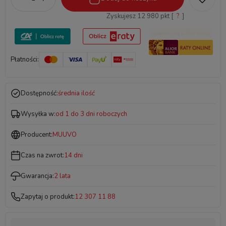
Zyskujesz
12 980
pkt [
?
]
Płatności:
Dostępność:
średnia ilość
Wysyłka w:
od 1 do 3 dni roboczych
Producent:
MUUVO
Czas na zwrot:
14 dni
Gwarancja:
2 lata
Zapytaj o produkt:
12 307 11 88