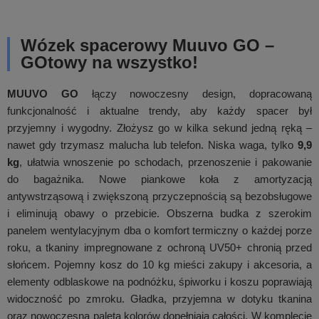
Wózek spacerowy Muuvo GO –
GOtowy na wszystko!
MUUVO GO
łączy nowoczesny design, dopracowaną
funkcjonalność i aktualne trendy, aby każdy spacer był
przyjemny i wygodny. Złożysz go w kilka sekund jedną ręką –
nawet gdy trzymasz malucha lub telefon. Niska waga, tylko
9,9
kg
, ułatwia wnoszenie po schodach, przenoszenie i pakowanie
do bagażnika. Nowe piankowe koła z amortyzacją
antywstrząsową i zwiększoną przyczepnością są bezobsługowe
i eliminują obawy o przebicie. Obszerna budka z szerokim
panelem wentylacyjnym dba o komfort termiczny o każdej porze
roku, a tkaniny impregnowane z ochroną UV50+ chronią przed
słońcem. Pojemny kosz do 10 kg mieści zakupy i akcesoria, a
elementy odblaskowe na podnóżku, śpiworku i koszu poprawiają
widoczność po zmroku. Gładka, przyjemna w dotyku tkanina
oraz nowoczesna paleta kolorów dopełniają całości. W komplecie