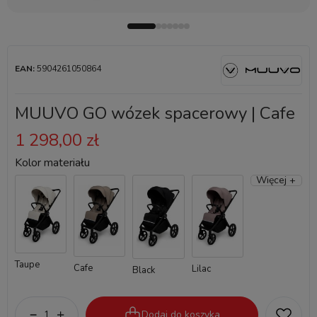
EAN:
5904261050864
MUUVO GO wózek spacerowy | Cafe
1 298,00 zł
Kolor materiału
Więcej +
Taupe
Cafe
Lilac
Black
Dodaj do koszyka