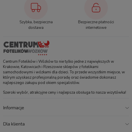
Chroni przed słońcem
i nowoczesna paleta
przez cały rok.
kolorów, inspirowana
trendami.
Szybka, bezpieczna
Bezpieczne płatności
dostawa
internetowe
Dane techniczne
Centrum Fotelików i Wózków to nie tylko jedne z największych w
Krakowie, Katowicach i Rzeszowie sklepów z fotelikami
samochodowymi i wózkami dla dzieci. To przede wszystkim miejsce, w
Waga wózka
Koła
którym uzyskasz profesjonalną poradę oraz świadomie dokonasz
9,9 kg
Piankowe
najlepszego zakupu pod okiem specjalistów.
Szeroki wybór, atrakcyjne ceny i najlepsza obsługa to nasza wizytówka!
Amortyzacja
Pojemność kosza
Antywstrząsowa
Do 10 kg
Informacje
Ochrona tkanin
Dla klienta
UV50+