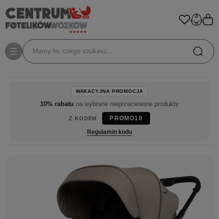
Mamy to, czego szukasz...
WAKACYJNA PROMOCJA
10% rabatu
na wybrane nieprzecenione produkty
PROMO10
Z KODEM
Regulamin kodu