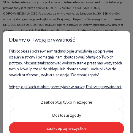
Sklep Internetowy dostępny pod adresem internetowym www.centrumfotelikow.pl
prowadzony jest przez spółkę MIDOKI SPÓŁKA Z OGRANICZONĄ
ODPOWIEDZIALNOŚCIĄ z siedzibą w Krakowie, ul. Lindego 1c, 30-148 Kraków,
wpisaną do rejestru przedsiębiorców Krajowego Rejestru Sądowego pod numerem
KRS: 0001004615; BDO: 000584829; sąd rejestrowy, w którym przechowywana jest
dokumentacja spółki: Sąd Rejonowy dla Krakowa – Śródmieścia w Krakowie, XI
Wydział Gospodarczy Krajowego Rejestru Sądowego; kapitał zakładowy w wysokości:
Dbamy o Twoją prywatność
100 000,00 zł; NIP 6772486997, REGON 523755854, adres poczty elektronicznej:
sklep@centrumfotelikow.pl, numer telefonu: +48 535 945 464 (tel. komórkowy) oraz 12
Pliki cookies i pokrewne im technologie umożliwiają poprawne
307 11 88 (tel. stacjonarny). Adres do korespondencji: Midoki Sp. z o.o., ul. Lindego 1c,
działanie strony i pomagają nam dostosować ofertę do Twoich
30-148 Kraków.
potrzeb. Możesz zaakceptować wykorzystanie przez nas wszystkich
tych plików i przejść do sklepu lub dostosować użycie plików do
Obserwuj nas:
swoich preferencji, wybierając opcję "Dostosuj zgody".
Więcej o plikach cookies przeczytasz w naszej Polityce prywatności.
Płatności:
Zaakceptuj tylko niezbędne
Znajdziesz nas na:
Dostosuj zgody
Zaakceptuj wszystkie