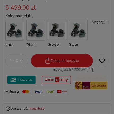
5 499,00 zł
Kolor materiału
Więcej +
Greyson
Gwen
Kenzi
Dillan
Dodaj do koszyka
Zyskujesz
54 990
pkt [
?
]
Płatności:
Dostępność:
mała ilość