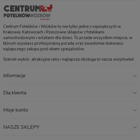
3. Komfortowe kubełkowe siedzisko
Centrum Fotelików i Wózków to nie tylko jedne z największych w
spacerowe
Krakowie, Katowicach i Rzeszowie sklepów z fotelikami
samochodowymi i wózkami dla dzieci. To przede wszystkim miejsce, w
którym uzyskasz profesjonalną poradę oraz świadomie dokonasz
Po etapie gondoli przychodzi czas na wygodną spacerówkę,
najlepszego zakupu pod okiem specjalistów.
która została zaprojektowana tak, aby zapewnić dziecku
Szeroki wybór, atrakcyjne ceny i najlepsza obsługa to nasza wizytówka!
pełen komfort.
✔
Kubełkowe siedzisko
- optymalna pozycja dla
Informacje
najmłodszych
✔
Regulowane pochylenie
– kilka stopni pochylenia, w
Dla klienta
tym pozycja leżąca, pozwalają na komfortowe drzemki
podczas spacerów.
✔
Możliwość montażu przodem lub tyłem do kierunku
Moje konto
jazdy
– dostosuj ustawienie siedziska do wieku i preferencji
dziecka.
NASZE SKLEPY
✔
Wysokiej jakości tapicerka
– miękka i łatwa do
utrzymania w czystości, zapewniająca wygodę nawet podczas