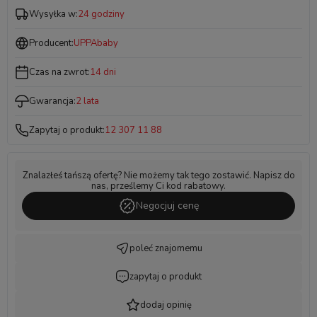
Wysyłka w:
24 godziny
Producent:
UPPAbaby
Czas na zwrot:
14 dni
Gwarancja:
2 lata
Zapytaj o produkt:
12 307 11 88
Znalazłeś tańszą ofertę? Nie możemy tak tego zostawić. Napisz do
nas, prześlemy Ci kod rabatowy.
Negocjuj cenę
poleć znajomemu
zapytaj o produkt
dodaj opinię