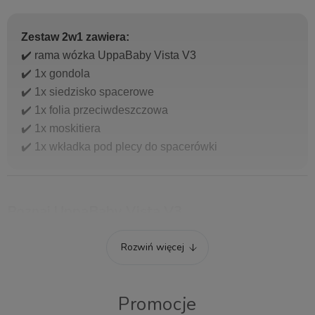
Zestaw 2w1 zawiera:
✔️ rama wózka UppaBaby Vista V3
✔️ 1x gondola
✔️ 1x siedzisko spacerowe
✔️ 1x folia przeciwdeszczowa
✔️ 1x moskitiera
✔️ 1x wkładka pod plecy do spacerówki
Poznaj UppaBaby Vista V3
Rozwiń więcej
1. Wielofunkcyjność i opcja rozbudowy
Promocje